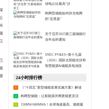
绿电占比最高“沙
深
构网型储能如何担当电网
公
的“定星盘”
科
领
关于召开2025第三届储能行
业年会的通知
亿
SNEC PV&ES+第十九届
已
（2026）国际太阳能光伏和
智慧能源&储能及电池技
能
源
24小时排行榜
《“十四五”新型储能发展实施方案》解读
1
构网型储能：让新能源并网更稳更灵活
2
150MW/600MWh！全球海拔最高、规模最
3