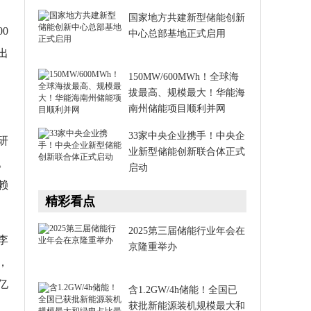
国家地方共建新型储能创新
0
中心总部基地正式启用
出
150MW/600MWh！全球海
拔最高、规模最大！华能海
南州储能项目顺利并网
33家中央企业携手！中央企
研
业新型储能创新联合体正式
。
启动
赖
精彩看点
2025第三届储能行业年会在
李
京隆重举办
，
亿
含1.2GW/4h储能！全国已
获批新能源装机规模最大和