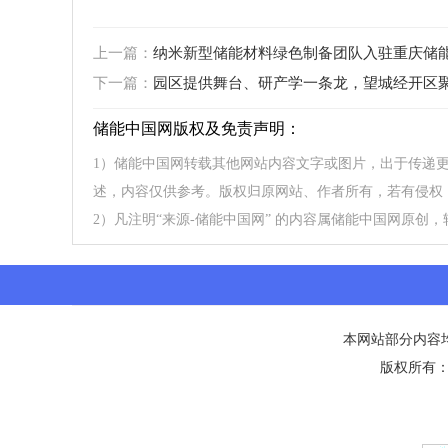
上一篇：
纳米新型储能材料绿色制备团队入驻重庆储
下一篇：
园区提供舞台、研产学一条龙，望城经开区
储能中国网版权及免责声明：
1）储能中国网转载其他网站内容文字或图片，出于传递
述，内容仅供参考。版权归原网站、作者所有，若有侵权
2）凡注明“来源-储能中国网” 的内容属储能中国网原创
本网站部分内容
版权所有