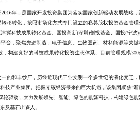
016年，是国家开发投资集团为落实国家创新驱动发展战略，
果转移转化，按照市场化方式专门设立的私募股权投资基金管理
津冀科技成果转化基金、国投高新(深圳)创投基金、国投(宁波)
等平台，聚焦先进制造、电子信息、生物医药、材料能源等关键
，构建良好的科技成果转化投资生态体系。目前管理规模300
之一的和丰纱厂，历经近现代工业文明一个多世纪的演化变迁，
源科技产业集团。把握零碳经济带来的巨大机遇，该集团聚焦“新
投资”双轮驱动，大力发展领先、智能、绿色的能源科技，构建绿色能
东及基石出资人。