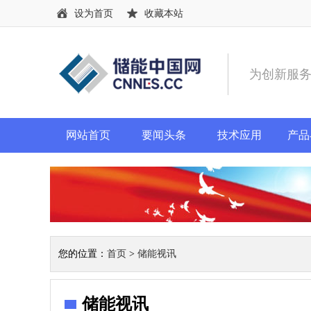
设为首页
收藏本站
为创新服
网站首页
要闻头条
技术应用
产品
您的位置：
首页
>
储能视讯
储能视讯