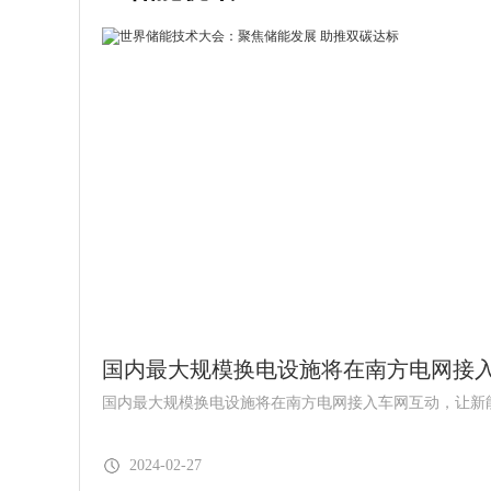
国内最大规模换电设施将在南方电网接
国内最大规模换电设施将在南方电网接入车网互动，让新
单元
2024-02-27