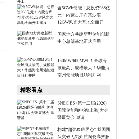
含5GWh储能！总投资988亿
元！内蒙古库布其沙漠
12GW风光大基地全面开
国家地方共建新型储能创新
中心总部基地正式启用
150MW/600MWh！全球海
拔最高、规模最大！华能海
南州储能项目顺利并网
精彩看点
SNEC ES+第十二届(2026)
国际储能和电池(上海)大会
暨展览会 邀请
构建“超弛豫临界态” 我国团
队突破无铅介质陶瓷高效脉