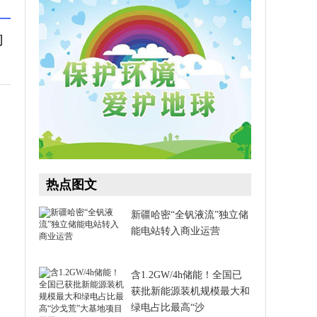
助
热点图文
新疆哈密“全钒液流”独立储
能电站转入商业运营​
含1.2GW/4h储能！全国已
获批新能源装机规模最大和
绿电占比最高“沙