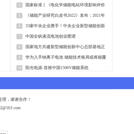
国家标准丨《电化学储能电站环境影响评价
4
导则（征求意见稿）》
《储能产业研究白皮书2022》发布：2021年
5
中国新型储能新增投运2.4G
33家中央企业携手！中央企业新型储能创新
6
联合体正式启动
中国全钒液流电池创业图谱
7
国家地方共建新型储能创新中心总部基地正
8
式启用
华为入手钠离子电池 储能技术格局或将颠覆
9
阳光电源-首推中国1500V储能系统
10
处理，谢谢合作！
@163.com