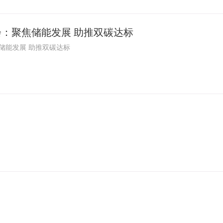
：聚焦储能发展 助推双碳达标
储能发展 助推双碳达标