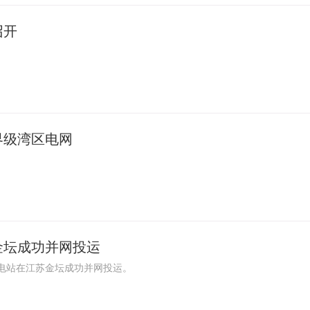
召开
界级湾区电网
金坛成功并网投运
电站在江苏金坛成功并网投运。