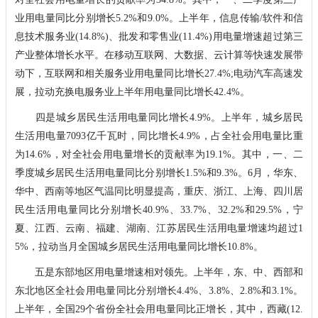
业用电量同比分别增长5.2%和9.0%。上半年，信息传输/软件和信
息技术服务业(14.8%)、批发和零售业(11.4%)用电量增速超过第三
产业整体增长水平。在移动互联网、大数据、云计算等快速发展带
动下，互联网和相关服务业用电量同比增长27.4%;电动汽车高速发
展，拉动充换电服务业上半年用电量同比增长42.4%。
四是城乡居民生活用电量同比增长4.9%。上半年，城乡居民
生活用电量7093亿千瓦时，同比增长4.9%，占全社会用电量比重
为14.6%，对全社会用电量增长的贡献率为19.1%。其中，一、二
季度城乡居民生活用电量同比分别增长1.5%和9.3%。6月，华东、
华中、西南等地区气温同比明显提高，重庆、浙江、上海、四川居
民生活用电量同比分别增长40.9%、33.7%、32.2%和29.5%，宁
夏、江西、云南、福建、湖南、江苏居民生活用电量增速均超过1
5%，拉动当月全国城乡居民生活用电量同比增长10.8%。
五是东部地区用电量增速相对领先。上半年，东、中、西部和
东北地区全社会用电量同比分别增长4.4%、3.8%、2.8%和3.1%。
上半年，全国29个省份全社会用电量同比正增长，其中，西藏(12.