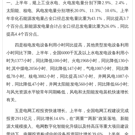
一。上半年，规上工业水电、火电发电量分别下降2.9%、2.4%，
太阳能、核电、风电发电量分别增长20.0%、11.3%、10.6%。上半
年非化石能源发电量占全口径总发电量比重为43.1%，同比提高3.7
个百分点;新能源发电量合计占全口径总发电量比重为26.0%，同比
提高4.4个百分点。
四是核电发电设备利用小时同比提高，其他类型发电设备利用
小时同比下降。上半年，全国6000千瓦及以上水电发电设备利用小
时为1377小时，同比降低100小时。火电1968小时，同比降低130小
时;其中煤电2056小时、同比降低147小时，气电1007小时、同比降
低78小时。核电3882小时，同比提高167小时。并网风电1087小
时，同比降低47小时，并网太阳能发电560小时，同比降低66小时;
与风光资源水平较常年同期略低，风电和太阳能发电装机快速增长
有关。
五是电网工程投资快速增长。上半年，全国电网工程建设完成
投资2911亿元，同比增长14.6%，在“两重”“两新”政策落地、新能
源大规模接入、电网数字化智能化升级以及特高压等重大项目建设
带动下，电网投资构成中的设备投资同比增长39.6%。上半年，全