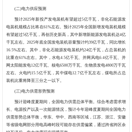
(二)电力供应预测
预计2025年新投产发电装机有望超过5亿千瓦，非化石能源发
电装机规模占比将在61%左右。预计2025年全国新增发电装机规模
有望超过5亿千瓦，再创历史新高，其中新增新能源发电装机达4亿
千瓦左右。2025年底全国发电装机容量预计约39亿千瓦，同比增长
16.5%左右。其中，非化石能源发电装机约24亿千瓦，占总装机的
比重在61%左右。其中，水电4.5亿千瓦、并网风电6.4亿千瓦、并
网太阳能发电12亿千瓦、核电6500万千瓦、生物质发电4800万千瓦
左右。火电约15.5亿千瓦，其中煤电12.7亿千瓦左右，煤电所占总
装机比重将降至三分之一以下。
(三)电力供需形势预测
预计迎峰度夏期间，全国电力供需总体平衡。综合考虑需求增
长、电源投产以及一次能源情况，预计今年迎峰度夏期间全国电力
供需形势总体平衡，华东、华中、西南等区域，江苏、浙江、安徽
等省级电网部分用电高峰时段可能存在供需偏紧，通过跨省跨区余