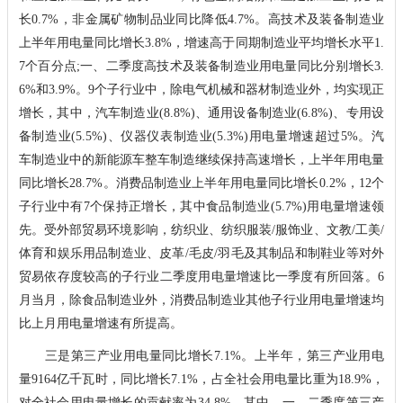
长0.7%，非金属矿物制品业同比降低4.7%。高技术及装备制造业
上半年用电量同比增长3.8%，增速高于同期制造业平均增长水平1.
7个百分点;一、二季度高技术及装备制造业用电量同比分别增长3.
6%和3.9%。9个子行业中，除电气机械和器材制造业外，均实现正
增长，其中，汽车制造业(8.8%)、通用设备制造业(6.8%)、专用设
备制造业(5.5%)、仪器仪表制造业(5.3%)用电量增速超过5%。汽
车制造业中的新能源车整车制造继续保持高速增长，上半年用电量
同比增长28.7%。消费品制造业上半年用电量同比增长0.2%，12个
子行业中有7个保持正增长，其中食品制造业(5.7%)用电量增速领
先。受外部贸易环境影响，纺织业、纺织服装/服饰业、文教/工美/
体育和娱乐用品制造业、皮革/毛皮/羽毛及其制品和制鞋业等对外
贸易依存度较高的子行业二季度用电量增速比一季度有所回落。6
月当月，除食品制造业外，消费品制造业其他子行业用电量增速均
比上月用电量增速有所提高。
三是第三产业用电量同比增长7.1%。上半年，第三产业用电
量9164亿千瓦时，同比增长7.1%，占全社会用电量比重为18.9%，
对全社会用电量增长的贡献率为34.8%。其中，一、二季度第三产