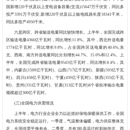
国新增220千伏及以上变电设备容量(交流)15647万千伏安，同比多
投产3391万千伏安;新增220千伏及以上输电线路长度18341千米，
同比多投产4950千米。
六是跨区、跨省输送电量同比较快增长。上半年，全国完成跨
区输送电量4366亿千瓦时，同比增长11.8%。其中，西北外送电量
1774亿千瓦时，同比增长9.8%，占全国跨区送电量的40.6%;东
北、西南、南方外送电量同比分别增长44.7%、15.0%和12.4%。上
半年，全国完成跨省输送电量9543亿千瓦时，同比增长8.4%，其
中，内蒙古(1509亿千瓦时)、山西(717亿千瓦时)、新疆(593亿千瓦
时)、四川(458亿千瓦时)、宁夏(439亿千瓦时)、陕西(355亿千瓦
时)、贵州(331亿千瓦时)、甘肃(313亿千瓦时)8个省份净输出电量
规模超过300亿千瓦时。
(三)全国电力供需情况
上半年，电力行业企业全力以赴抓好保电保暖保供工作，全国
电力系统安全稳定运行。一季度，气温整体偏暖，电力供应整体充
足，全国供需平衡有余。二季度，共有3轮高温过程影响华北、西