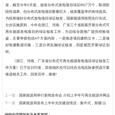
发，截至今年6月底，核发分布式发电项目绿证8927万个，取得阶
段性成果。但分布式发电项目数量巨大，核发覆盖率仍有待提高。
为统筹做好分布式发电项目绿证核发，国家能源局按照先行先试、
分步实施原则，今年在浙江、河南、广东三个省探索开展分布式可
再生能源发电项目的绿证核发工作，为后续全国推广提供经验借
鉴，主要举措包括4个方面内容，一是推进项目建档立卡，二是做
好电量数据归集，三是分类实施绿证核发，四是规范开展绿证划
转。
《浙江、河南、广东省分布式可再生能源发电项目绿证核发工
作方案》已于近日印发，其他地区也可以结合当地实际参照该方案
推进相关工作。回答完毕，谢谢!
上一篇：
国家能源局举行新闻发布会 介绍上半年可再生能源并网运
行情况
下一篇：
国家能源局发布上半年光伏建设情况：集中式，新疆/云
南/江苏位列前三；分布式，江苏/广东/浙江位列前三
储能中国网版权及免责声明：