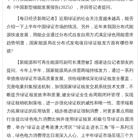
布《中国新型储能发展报告(2025)》，并回答记者提问。
【每日经济新闻记者】近期绿证的社会关注度越来越高，能否
介绍一下上半年中国绿证市场的情况。另外，近年来我国分布式能
源快速发展，用能企业通过分布式自发自用方式满足绿色用能需求
趋势明显，国家能源局在分布式发电项目绿证核发方面有哪些举
措?
【新能源和可再生能源司副司长潘慧敏】感谢这位记者朋友的
提问。今年上半年，国家能源局从供需两端持续发力，通过一系列
举措推动绿证市场高质量发展。供给端继续深化绿证核发全覆盖，
完善电量归集报送机制，加强国家绿证核发交易系统技术支撑，不
断提升绿证核发效率和质量;健全绿证全生命周期闭环管理，实现
绿证核销机制落地，进一步强化绿证权的威性和唯一性。需求端着
力拓展绿证的应用场景，稳步推进绿证强制消费，对更多重点用能
行业提出绿色电力消费比例并使用绿证核算;积极引导绿证自愿消
费，举办“绿证走进粤港澳大湾区”“绿证走进长三角”等一系列活
动，绿色电力消费理念日渐深入人心。上半年绿证市场呈现三个方