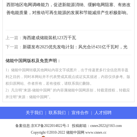
西部地区电网调峰能力，促进新能源消纳、缓解电网阻塞、有效改
善电能质量，对推动可再生能源的发展和节能减排产生积极影响。
上一篇：
海西建成储能装机123万千瓦
下一篇：
新疆发布2025优先发电计划：风光合计431亿千瓦时，光
伏优先发电量同比大增150%
储能中国网版权及免责声明：
1）储能中国网转载其他网站内容文字或图片，出于传递更多行业信息而非盈
利之目的，同时本网站并不代表赞成其观点或证实其描述，内容仅供参考。版
权归原网站、作者所有，若有侵权，请联系我们删除。
2）凡注明“来源-储能中国网” 的内容属储能中国网原创，转载需授权，转载应
并注明“来源：储能中国网”。
关于我们
|
联系我们
|
宣传合作
|
人才招聘
备案信息:
京ICP备2022014822号-1
投稿邮箱：cnnes2022@163.com
Copyright ©2010-2022 储能中国网 www.cnnes.cc