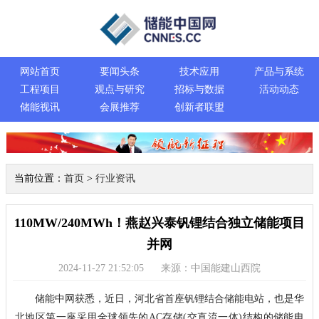
网站首页
要闻头条
技术应用
产品与系统
工程项目
观点与研究
招标与数据
活动动态
储能视讯
会展推荐
创新者联盟
当前位置：
首页
>
行业资讯
110MW/240MWh！燕赵兴泰钒锂结合独立储能项目
并网
2024-11-27 21:52:05
来源：中国能建山西院
储能中网获悉，近日，河北省首座钒锂结合储能电站，也是华
北地区第一座采用全球领先的AC存储(交直流一体)结构的储能电