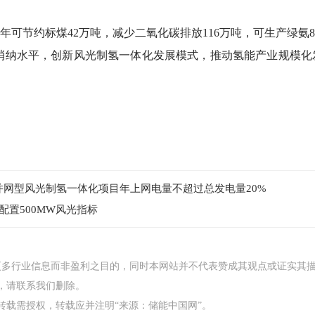
节约标煤42万吨，减少二氧化碳排放116万吨，可生产绿氨8.
源消纳水平，创新风光制氢一体化发展模式，推动氢能产业规模化
网型风光制氢一体化项目年上网电量不超过总发电量20%
置500MW风光指标
更多行业信息而非盈利之目的，同时本网站并不代表赞成其观点或证实其
，请联系我们删除。
，转载需授权，转载应并注明“来源：储能中国网”。