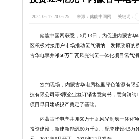
2024-06-17 20:06:25
来源：储能中国网
关键词：
储能中国网获悉，6月13日，为促进内蒙古华电
区积极对接用户市场推动氢气消纳，发挥政府的
古华电孪井滩60万千瓦风光制氢一体化项目氢气
签约现场，内蒙古华电腾格里绿色能源有限公
技有限公司等8家企业签订销售意向书，意向消纳
项目早日建成投产奠定了基础。
内蒙古华电孪井滩60万千瓦风光制氢一体化项目
投资建设，新建新能源60万千瓦，配套建设4.5万N
元，2024年6月开工，2025年12月投产。