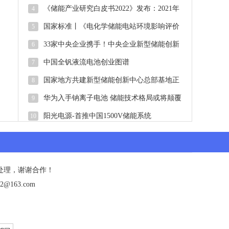
大！华能海南州储能项目顺利并网
《储能产业研究白皮书2022》发布：2021年
4
中国新型储能新增投运2.4G
国家标准丨《电化学储能电站环境影响评价
5
导则（征求意见稿）》
33家中央企业携手！中央企业新型储能创新
6
联合体正式启动
中国全钒液流电池创业图谱
7
国家地方共建新型储能创新中心总部基地正
8
式启用
华为入手钠离子电池 储能技术格局或将颠覆
9
阳光电源-首推中国1500V储能系统
10
处理，谢谢合作！
@163.com