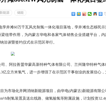
新能源
储能
孪井滩60万千瓦风光制氢一体化项目落地，孪井滩生态移民示
桥梁纽带作用，为内蒙古华电和各家气体销售企业搭建平台，内
消纳洽谈暨签约仪式在示范区举行。
司、阿拉善盟华蒙高新特种气体有限公司、兰州隆华特种气体
1.3亿立方米氢气，进一步增强了在示范区干事创业的发展信心，
为市场化并网消纳新能源项目，由华电(内蒙古)新能源有限公
m³/h制氢装置及送出线路、储氢输氢等附属设施，计划投资32.4