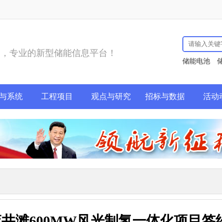
务，专业的新型储能信息平台！
储能电池
与系统
工程项目
观点与研究
招标与数据
活动
孪井滩600MW风光制氢一体化项目签