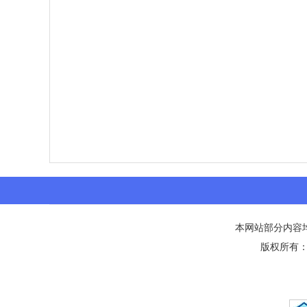
本网站部分内容
版权所有