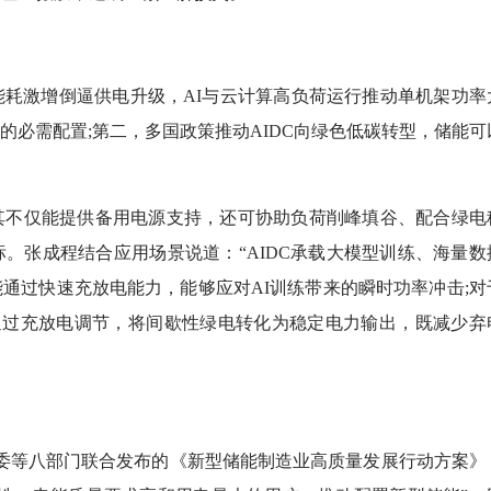
。
激增倒逼供电升级，AI与云计算高负荷运行推动单机架功率
的必需配置;第二，多国政策推动AIDC向绿色低碳转型，储能可
不仅能提供备用电源支持，还可协助负荷削峰填谷、配合绿电
。张成程结合应用场景说道：“AIDC承载大模型训练、海量数
通过快速充放电能力，能够应对AI训练带来的瞬时功率冲击;对
通过充放电调节，将间歇性绿电转化为稳定电力输出，既减少弃
委等八部门联合发布的《新型储能制造业高质量发展行动方案》