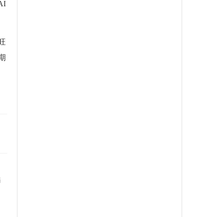
I
旺
期
描