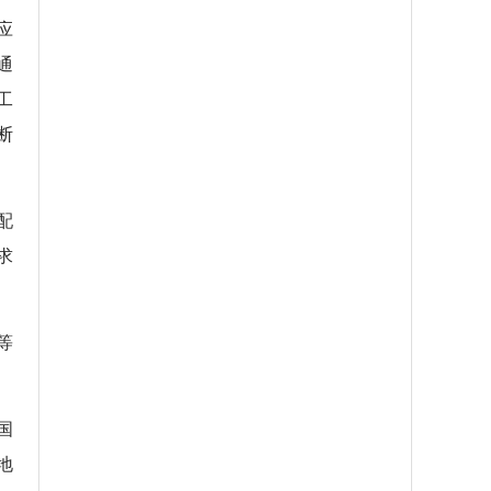
应
通
工
断
配
求
等
国
地