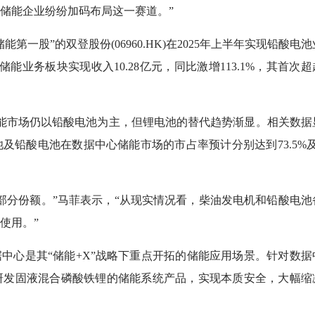
储能企业纷纷加码布局这一赛道。”
一股”的双登股份(06960.HK)在2025年上半年实现铅酸电池
C储能业务板块实现收入10.28亿元，同比激增113.1%，其首次超
能市场仍以铅酸电池为主，但锂电池的替代趋势渐显。相关数据
池及铅酸电池在数据中心储能市场的市占率预计分别达到73.5%及
分份额。”马菲表示，“从现实情况看，柴油发电机和铅酸电池
使用。”
心是其“储能+X”战略下重点开拓的储能应用场景。针对数据
研发固液混合磷酸铁锂的储能系统产品，实现本质安全，大幅缩