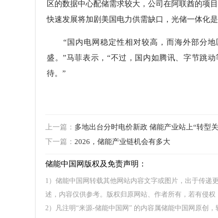
区的数据中心配储需求较大，公司在阿联酋的项目
快速发展将加剧美国电力供需缺口，光储一体化是
“国内电网稳定性相对较高，而海外部分地区
盛。”马菲表示，“不过，国内如腾讯、字节跳
待。”
上一篇：
多地出台分时电价新政 储能产业站上“转型关
下一篇：
2026，储能产业链机会有多大
储能中国网版权及免责声明：
1）储能中国网转载其他网站内容文字或图片，出于传递
述，内容仅供参考。版权归原网站、作者所有，若有侵权
2）凡注明“来源-储能中国网” 的内容属储能中国网原创