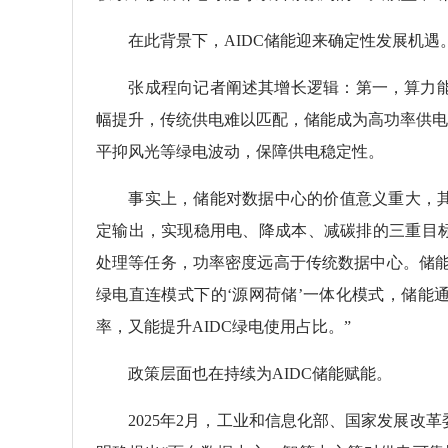
在此背景下，AIDC储能迎来确定性发展机遇
张成程向记者阐述其增长逻辑：第一，算力能耗
幅提升，传统供电难以匹配，储能成为高功率供电
平抑风光等绿电波动，保障供电稳定性。
事实上，储能对数据中心的价值意义重大，其
定输出，实现稳用电、降成本、减碳排的三重目标
处理等任务，功率密度远高于传统数据中心。储能
绿电直连模式下的‘源网荷储’一体化模式，储能
率，又能提升AIDC绿电使用占比。”
政策层面也在持续为AIDC储能赋能。
2025年2月，工业和信息化部、国家发展改革