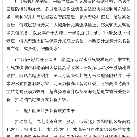
(一)煤炭开采装备。突破高硬度高耐磨岩体截割材料、高功率
密度防爆传动系统、多群组联合作业装备自适应协同控制等关键技
术，研制深井井筒机械破岩智能建造、超大型轮斗挖掘、硬岩高效
掘进、薄煤层智能开采、大倾角长距离连续输送、露天矿无人驾驶
等关键装备，以及年产千万吨、千米以深井工矿、1.3米及以下薄
煤层、特大型露天矿等煤炭开采成套装备，不断提升煤炭开采装备
自主化、成套化、智能化水平。
(二)油气勘探开发装备。聚焦深地深水油气规模建产、非常规
油气加快增产和老油田大幅提高采收率，研发深地深水全波场地震
勘探、随钻高精度测井、全尺寸套管钻井与万米深地智能钻井、千
米深水防喷器和隔水管、万马力特高压智能压裂、耐特高温特高压
旋转导向及动力螺杆、超高扬程举升以及深海钢悬链立管等关键装
备，推动油气勘探开发装备升级。
三、提升能量转换装备质效水平
推动煤电、气电装备高效、灵活、低碳化升级和核能装备高端
化发展，提升风电、太阳能发电、水电等可再生能源装备质效水