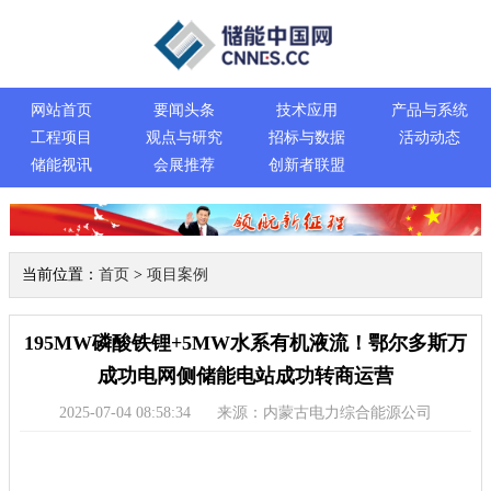
网站首页
要闻头条
技术应用
产品与系统
工程项目
观点与研究
招标与数据
活动动态
储能视讯
会展推荐
创新者联盟
当前位置：
首页
>
项目案例
195MW磷酸铁锂+5MW水系有机液流！鄂尔多斯万
成功电网侧储能电站成功转商运营
2025-07-04 08:58:34
来源：内蒙古电力综合能源公司