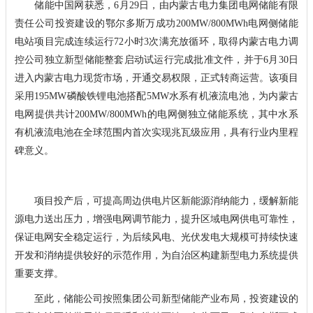
储能中国网获悉，6月29日，由内蒙古电力集团电网储能有限
责任公司投资建设的鄂尔多斯万成功200MW/800MWh电网侧储能
电站项目完成连续运行72小时3次满充放循环，取得内蒙古电力调
控公司独立新型储能整套启动试运行完成批准文件，并于6月30日
进入内蒙古电力现货市场，开通交易权限，正式转商运营。该项目
采用195MW磷酸铁锂电池搭配5MW水系有机液流电池，为内蒙古
电网提供共计200MW/800MWh的电网侧独立储能系统，其中水系
有机液流电池在全球范围内首次实现兆瓦级应用，具有行业内里程
碑意义。
项目投产后，可提高周边供电片区新能源消纳能力，缓解新能
源电力送出压力，增强电网调节能力，提升区域电网供电可靠性，
保证电网安全稳定运行，为后续风电、光伏发电大规模可持续快速
开发和消纳提供较好的示范作用，为自治区构建新型电力系统提供
重要支撑。
至此，储能公司按照集团公司新型储能产业布局，投资建设的