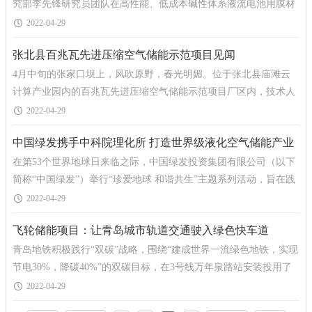
究部李先锋研究员团队在高性能、低成本碱性体系液流电池用膜材
料规模化制备及应用方面取得新进展，通过连续卷对卷
2022-04-29
张北县百兆瓦先进压缩空气储能示范项目见闻
4月中旬的张家口坝上，风吹原野，春光明媚。位于张北县庙滩云
计算产业园内的百兆瓦先进压缩空气储能示范项目厂区内，技术人
员正进行各项设备的整体运行调试。张北县百兆瓦先进压
2022-04-29
中国绿发携手中科院理化所 打造世界级液化空气储能产业
在第53个世界地球日来临之际，中国绿发投资集团有限公司（以下
平台
简称“中国绿发”）举行“珍爱地球 和谐共生”主题系列活动，旨在践
行“双碳”战略，为
2022-04-29
飞轮储能项目：让青岛城市轨道交通驶入绿色快车道
青岛地铁积极践行“双碳”战略，围绕“建成世界一流绿色地铁，实现
节电30%，降碳40%”的双碳目标，在3号线万年泉路站安装投用了
轨道交通行业全国首台完全自主
2022-04-29