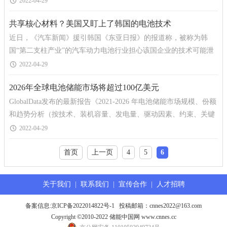
2022-04-29
共享核心材料？美国又盯上了韩国的电池技术
近日，《汽车新闻》援引韩国《东亚日报》的报道称，被称为韩
国“第二支柱产业”的汽车动力电池行业担心该国企业的技术可能泄
露给美国。据了解，韩国三大电池厂商在赴美
2022-04-29
2026年全球电池储能市场将超过100亿美元
GlobalData发布的最新报告《2021-2026 年电池储能市场规模、份额
和趋势分析（按技术、装机容量、发电量、驱动因素、约束、关键
参与者和预测）》显示，2026 年全球电池储能预计将
2022-04-29
首页
上一页
4
5
6
关于我们
|
联系我们
|
宣传合作
|
人才招聘
备案信息:
京ICP备2022014822号-1
投稿邮箱：cnnes2022@163.com
Copyright ©2010-2022 储能中国网 www.cnnes.cc