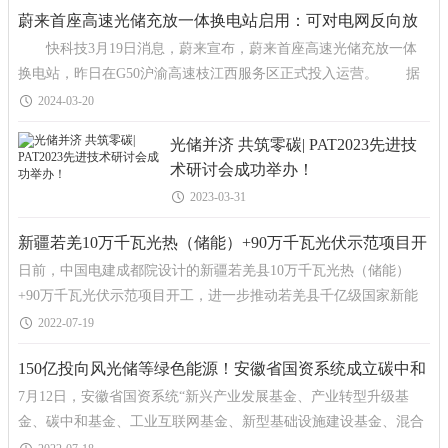
蔚来首座高速光储充放一体换电站启用：可对电网反向放
快科技3月19日消息，蔚来宣布，蔚来首座高速光储充放一体
电
换电站，昨日在G50沪渝高速枝江西服务区正式投入运营。 据
介绍，其采用蔚来自研的HPC双向大功率液冷电源模块，可大幅
2024-03-20
光储并济 共筑零碳| PAT2023先进技
术研讨会成功举办！
2023-03-31
新疆若羌10万千瓦光热（储能）+90万千瓦光伏示范项目开
日前，中国电建成都院设计的新疆若羌县10万千瓦光热（储能）
工
+90万千瓦光伏示范项目开工，进一步推动若羌县千亿级国家新能
源基地开发建设。项目位于新疆巴音郭楞蒙古自治州若羌县县
2022-07-19
150亿投向风光储等绿色能源！安徽省国资系统成立碳中和
7月12日，安徽省国资系统“新兴产业发展基金、产业转型升级基
基金
金、碳中和基金、工业互联网基金、新型基础设施建设基金、混合
所有制改革基金、战略投资基金”等7支基