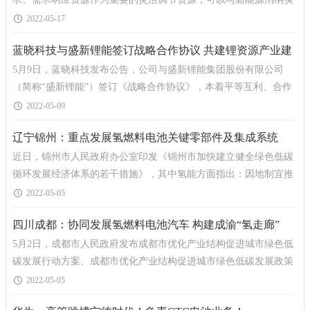
现高效联动，从而在提升新能源渗透率、缓解电力供需矛
2022-05-17
蓝晓科技与盛新锂能签订战略合作协议 共建锂资源产业建
5月9日，蓝晓科技发布公告，公司与盛新锂能集团股份有限公司
设发展创新体系
（简称“盛新锂能”）签订《战略合作协议》，本着平等互利、合作
共赢、相互促进、共同发展的原则，充分发挥双方在
2022-05-09
辽宁锦州：重点发展氢燃料电池关键零部件及集成系统
近日，锦州市人民政府办公室印发《锦州市加快建立健全绿色低碳
循环发展经济体系的若干措施》，其中氢能方面指出：因地制宜推
动能源体系绿色低碳转型。优先发展风电、光伏、生物质
2022-05-05
四川成都：协同发展氢燃料电池汽车 构建成渝“氢走廊”
5月2日，成都市人民政府发布成都市优化产业结构促进城市绿色低
碳发展行动方案、成都市优化产业结构促进城市绿色低碳发展政策
措施的通知，其中氢能方面指出：到2025年，聚焦光伏、动
2022-05-05